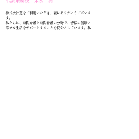
代表取締役 末永 潤
株式会社蓮をご利用いただき、誠にありがとうございま
す。
私たちは、訪問介護と訪問看護の分野で、皆様の健康と
幸せな生活をサポートすることを使命としています。私
たちは、それぞれが熱意と専門知識を持ち、患者様やご
家族のニーズに真摯に向き合います。安心してご利用い
ただけるサービスを提供し、地域社会への貢献を心から
大切にしています。
​これからも皆様へ健康と笑顔を届けられるよう会社一同
活動していきますので何卒宜しくお願い致します。
代表挨拶はこちら
アクセス
ACCESS