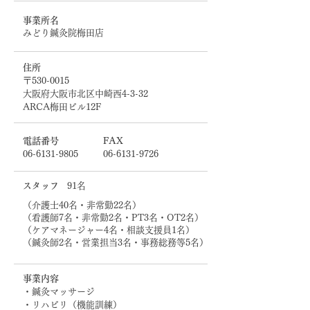
事業所名
みどり鍼灸院梅田店
住所
〒530-0015
大阪府大阪市北区中崎西4-3-32
ARCA梅田ビル12F
電話番号
FAX
06-6131-9805
06-6131-9726
スタッフ
91名
（介護士40名・非常勤22名）
（看護師7名・非常勤2名・PT3名・OT2名）
（ケアマネージャー4名・相談支援員1名）
（鍼灸師2名・営業担当3名・事務総務等5名）
事業内容
・鍼灸マッサージ
・リハビリ（機能訓練）